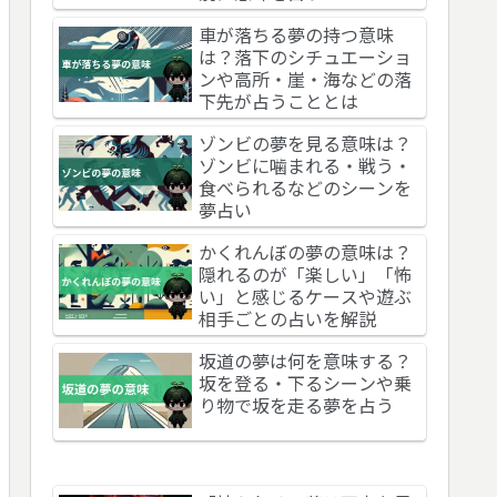
車が落ちる夢の持つ意味
は？落下のシチュエーショ
ンや高所・崖・海などの落
下先が占うこととは
ゾンビの夢を見る意味は？
ゾンビに噛まれる・戦う・
食べられるなどのシーンを
夢占い
かくれんぼの夢の意味は？
隠れるのが「楽しい」「怖
い」と感じるケースや遊ぶ
相手ごとの占いを解説
坂道の夢は何を意味する？
坂を登る・下るシーンや乗
り物で坂を走る夢を占う