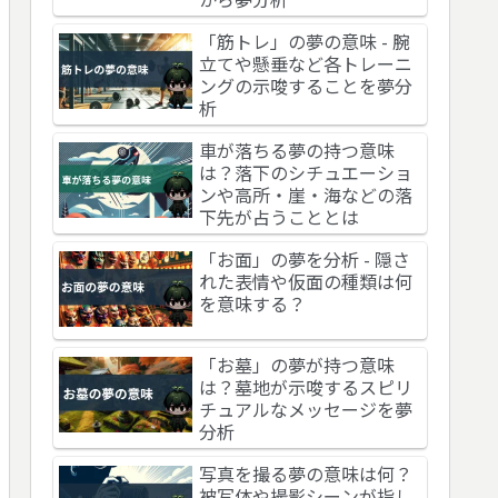
「筋トレ」の夢の意味 - 腕
立てや懸垂など各トレーニ
ングの示唆することを夢分
析
車が落ちる夢の持つ意味
は？落下のシチュエーショ
ンや高所・崖・海などの落
下先が占うこととは
「お面」の夢を分析 - 隠さ
れた表情や仮面の種類は何
を意味する？
「お墓」の夢が持つ意味
は？墓地が示唆するスピリ
チュアルなメッセージを夢
分析
写真を撮る夢の意味は何？
被写体や撮影シーンが指し