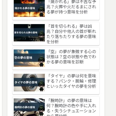
「焼かれる」夢は不吉な予
兆？火葬や火だるまにされ
る夢が持つ意味を分析
「首を切られる」夢は凶
兆？自分や他人の首が斬れ
たり落ちたりする夢の意味
を分析
「空」の夢が象徴する心の
状態は？空の状態や色でわ
かる夢の意味を診断
「タイヤ」の夢は何を意味
する？パンク・脱輪・修理
といったタイヤの夢を分析
「腕時計」の夢の意味は
何？腕時計の色や手に入れ
る・失うシチュエーション
から夢分析