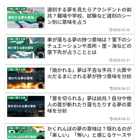
遅刻する夢を見たらアクシデントの前
行動に関する夢
兆？職場や学校、試験など遅刻のシー
ン別に意味を占う
2025.02.25
車が落ちる夢の持つ意味は？落下のシ
行動に関する夢
チュエーションや高所・崖・海などの
落下先が占うこととは
2025.02.17
「焼かれる」夢は不吉な予兆？火葬や
行動に関する夢
火だるまにされる夢が持つ意味を分析
2024.06.12
「首を切られる」夢は凶兆？自分や他
行動に関する夢
人の首が斬れたり落ちたりする夢の意
味を分析
2024.06.12
かくれんぼの夢の意味は？隠れるのが
行動に関する夢
「楽しい」「怖い」と感じるケースや